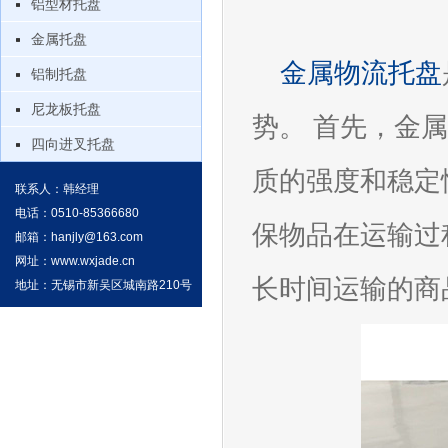
铝型材托盘
金属托盘
金属物流托盘
铝制托盘
尼龙板托盘
势。 首先，金
四向进叉托盘
质的强度和稳定
联系人：韩经理
电话：0510-85366680
保物品在运输过
邮箱：
hanjly@163.com
网址：
www.wxjade.cn
长时间运输的商
地址：无锡市新吴区城南路210号