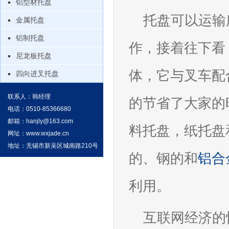
铝型材托盘
托盘可以运输
金属托盘
铝制托盘
作，接着往下看
尼龙板托盘
体，它与叉车配
四向进叉托盘
联系人：韩经理
的节省了大家的
电话：0510-85366680
邮箱：
hanjly@163.com
料托盘，纸托盘
网址：
www.wxjade.cn
地址：无锡市新吴区城南路210号
的、钢的和
铝合
利用。
互联网经济的