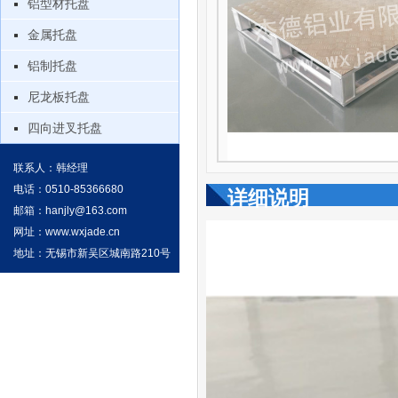
铝型材托盘
金属托盘
铝制托盘
尼龙板托盘
四向进叉托盘
联系人：韩经理
电话：0510-85366680
详细说明
邮箱：
hanjly@163.com
网址：
www.wxjade.cn
地址：无锡市新吴区城南路210号