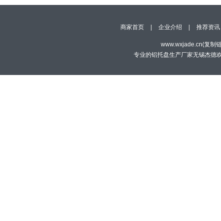
商家首页
|
企业介绍
|
推荐资讯
www.wxjade.cn(
复制
专业的铝托盘生产厂家无锡杰德