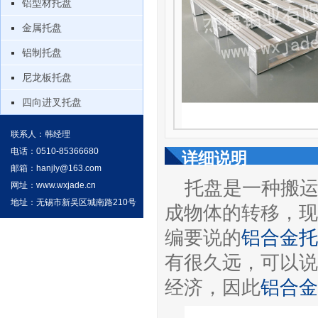
铝型材托盘
金属托盘
铝制托盘
尼龙板托盘
四向进叉托盘
联系人：韩经理
电话：0510-85366680
详细说明
邮箱：
hanjly@163.com
托盘是一种搬
网址：
www.wxjade.cn
地址：无锡市新吴区城南路210号
成物体的转移，现
编要说的
铝合金托
有很久远，可以说
经济，因此
铝合金