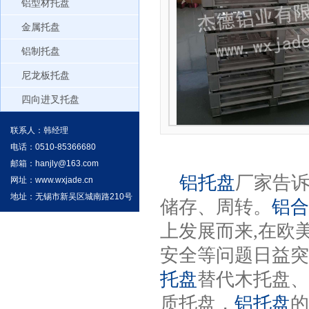
铝型材托盘
金属托盘
铝制托盘
尼龙板托盘
四向进叉托盘
联系人：韩经理
电话：0510-85366680
详细说明
邮箱：
hanjly@163.com
铝托盘
厂家告
网址：
www.wxjade.cn
地址：无锡市新吴区城南路210号
储存、周转。
铝合
上发展而来,在欧
安全等问题日益突
托盘
替代木托盘、
质托盘，
铝托盘
的