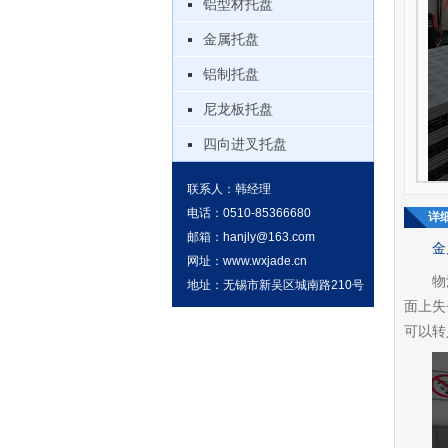
铝型材托盘
金属托盘
铝制托盘
尼龙板托盘
四向进叉托盘
联系人：韩经理
电话：0510-85366680
详
邮箱：
hanjly@163.com
金
网址：
www.wxjade.cn
物
地址：无锡市新吴区城南路210号
面上失
可以转