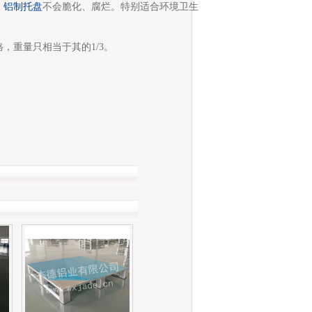
，
铝制托盘
不会脆化、腐烂。特别适合环境卫生
，重量只相当于其的1/3。