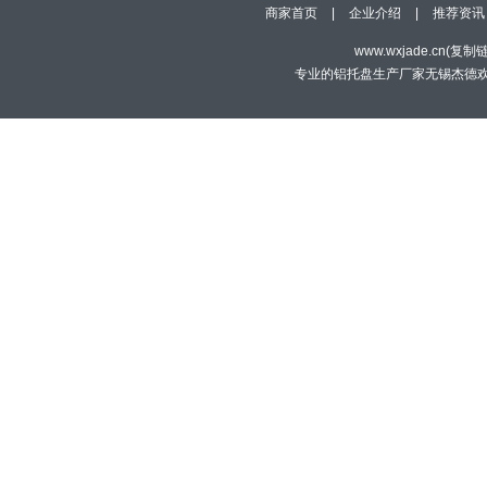
商家首页
|
企业介绍
|
推荐资讯
www.wxjade.cn(
复制
专业的铝托盘生产厂家无锡杰德