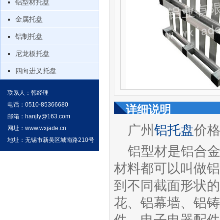
铝型材托盘
金属托盘
铝制托盘
尼龙板托盘
四向进叉托盘
联系人：韩经理
电话：0510-85366680
详细说明
邮箱：
hanjly@163.com
广州
铝托盘
价
网址：
www.wxjade.cn
地址：无锡市新吴区城南路210号
铝型材是铝合
材料都可以叫做铝
到不同截面形状的
花、铝幕墙、铝铸