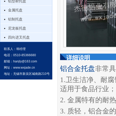
铝型材托盘
金属托盘
铝制托盘
尼龙板托盘
四向进叉托盘
联系人：韩经理
电话：0510-85366680
详细说明
邮箱：
hanjly@163.com
铝合金托盘
非常具
网址：
www.wxjade.cn
地址：无锡市新吴区城南路210号
1.卫生洁净、耐
适用于食品行业；
2. 金属特有的
3. 质轻，铝合